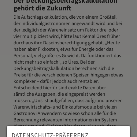
Der Deckungsbeitragskalkulation
gehört die Zukunft
Die Aufschlagskalkulation, die von einem Großteil
der Individualgastronomen angewandt wird und bei
der lediglich der Wareneinsatz um Faktor drei oder
vier multipliziert wird, hätte laut Kemal Üres früher
durchaus ihre Daseinsberechtigung gehabt. „Heute
haben aber Fixkosten, etwa für Energie oder das
Personal, viel größeres Gewicht. Da funktioniert das
nicht mehr so einfach“, so Üres. Bei der
Deckungsbeitragskalkulation berechnen sich die
Preise für die verschiedenen Speisen hingegen etwas
komplexer – dafür jedoch auch rentabler.
Entscheidend hierfür sind exakte Daten über
sämtliche Ausgaben, die eingepreist werden
müssen. „Uns ist aufgefallen, dass aufgrund unserer
Warenwirtschafts- und Einkaufsmodule bei vielen
Gastronovi Anwendern sowieso schon alle für die
Berechnung relevanten Informationen im System
hinterlegt sind. Gleichzeitig wissen wir auch, dass
niemand Gastronom wird, weil er oder sie so gerne
DATENSCHUTZ-PRÄFERENZ