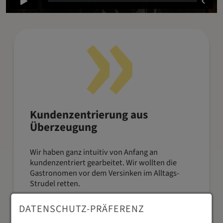
Kundenzentrierung aus
Überzeugung
Wir haben ganz intuitiv von Anfang an
kundenzentriert gearbeitet. Wir wollten die
Gastronomen vor dem Versinken im Alltags-
Strudel retten.
DATENSCHUTZ-PRÄFERENZ
Gründer Gastronovi