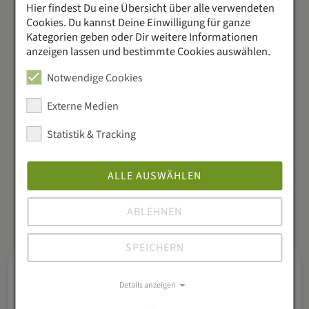
Andreas Jonderko
Hier findest Du eine Übersicht über alle verwendeten
Cookies. Du kannst Deine Einwilligung für ganze
Kategorien geben oder Dir weitere Informationen
anzeigen lassen und bestimmte Cookies auswählen.
Notwendige Cookies
Externe Medien
Statistik & Tracking
Zutaten für den
ALLE AUSWÄHLEN
Unsere Werte
Erfolg:
ABLEHNEN
SPEICHERN
Nachhaltige Beziehungen
Details anzeigen