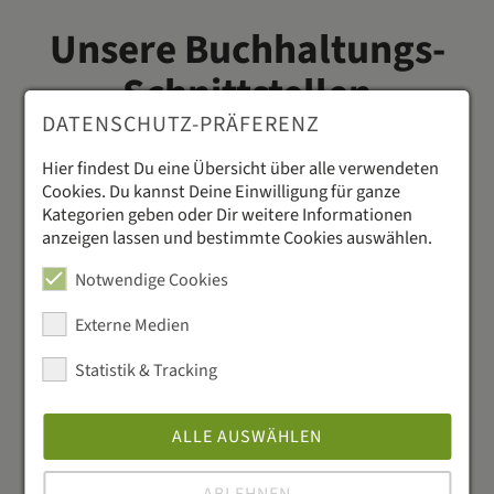
Unsere Buchhaltungs-
Schnittstellen
DATENSCHUTZ-PRÄFERENZ
Spare Zeit und reduziere Fehler: Binde bekannte
Buchhaltungs- und Steuerberatungssoftware direkt
Hier findest Du eine Übersicht über alle verwendeten
an Dein System an, um Daten ohne Umweg aus
Cookies. Du kannst Deine Einwilligung für ganze
Deinem Kassenbuch bzw. Kassensystem zu
Kategorien geben oder Dir weitere Informationen
exportieren.
anzeigen lassen und bestimmte Cookies auswählen.
Notwendige Cookies
Externe Medien
Statistik & Tracking
ALLE AUSWÄHLEN