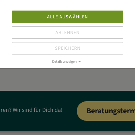
konzentrieren.
ALLE AUSWÄHLEN
ABLEHNEN
SPEICHERN
Details anzeigen
Impressum
|
Datenschutz
Beratungsterm
ren? Wir sind für Dich da!