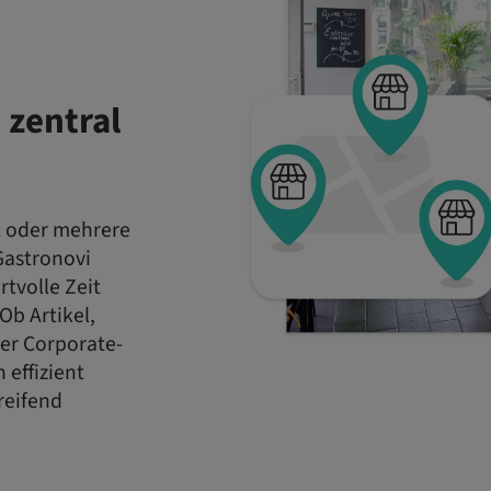
 zentral
t oder mehrere
Gastronovi
tvolle Zeit
Ob Artikel,
er Corporate-
 effizient
reifend