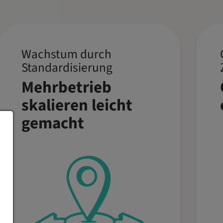
Wachstum durch
Wachse mit Deinem
Standardisierung
Unternehmen, ohne die
Mehrbetrieb
Übersicht zu verlieren.
skalieren leicht
Zentrale Prozesse und
gemacht
einheitliche Standards
erleichtern die Expansion
und den Start neuer
Standorte.