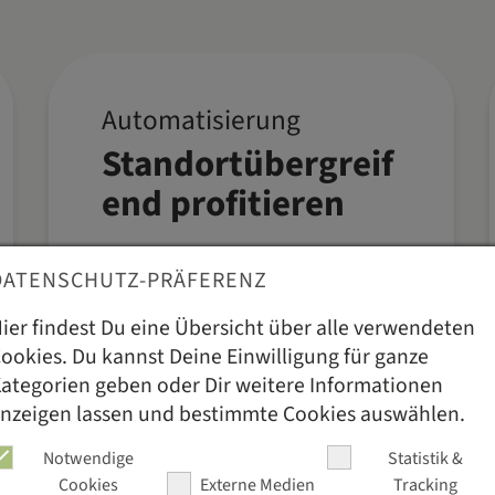
Automatisierung
Von der Zentrale aus
Standortübergreif
steuerst Du alle
Prozesse: Rezepte,
end profitieren
Speisekarten,
Wareneinkauf und mehr.
DATENSCHUTZ-PRÄFERENZ
Die Daten stehen allen
ier findest Du eine Übersicht über alle verwendeten
Deinen Betrieben zentral
ookies. Du kannst Deine Einwilligung für ganze
zur Verfügung. So sparst
ategorien geben oder Dir weitere Informationen
Du Zeit und Ressourcen
nzeigen lassen und bestimmte Cookies auswählen.
und kannst Dich ganz auf
Notwendige
Statistik &
das Wesentliche
Cookies
Externe Medien
Tracking