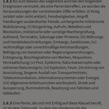
1.8.2
Bis zum Beweis des Gegenteils wird bei den folgenden
Ereignissen vermutet, die eine Partei betreffen, sie würden die
Voraussetzungen der vorstehenden Ziffer erfüllen: (i) Krieg
(erklärt oder nicht erklärt), Feindseligkeiten, Angriff,
Handlungen ausländischer Feinde, umfangreiche militärische
Mobilisierung; (ii) Bürgerkrieg, Aufruhr, Rebellion und
Revolution, militärische oder sonstige Machtergreifung,
Aufstand, Terrorakte, Sabotage oder Piraterie; (iii) Währungs-
und Handelsbeschränkungen, Embargo, Sanktionen; (iv)
rechtmäßige oder unrechtmäßige Amtshandlungen,
Befolgung von Gesetzen oder Regierungsanordnungen,
Enteignung, Beschlagnahme von Werken, Requisition,
Verstaatlichung; (v) Pest, Epidemie, Naturkatastrophe oder
extremes Naturereignis; (vi) Explosion, Feuer, Zerstörung von
Ausrüstung, längerer Ausfall von Transportmitteln,
Telekommunikation, Informationssystemen oder Energie;
(vii) allgemeine Arbeitsunruhen wie Boykott, Streik und
Aussperrung, Bummelstreik, Besetzung von Fabriken und
Gebäuden.
1.8.3
Eine Partei, die sich mit Erfolg auf diese Klausel beruft,
ist ab dem Zeitpunkt, zu dem das Hindernis ihr die