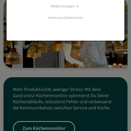
Details anzeigen
Impressum
|
Datenschutz
Mehr Produktivität, weniger Stress: Mit dem
Gastronovi Küchenmonitor optimierst Du Deine
Küchenabläufe, reduzierst Fehler und verbesserst
die Kommunikation zwischen Service und Küche.
Zum Küchenmonitor