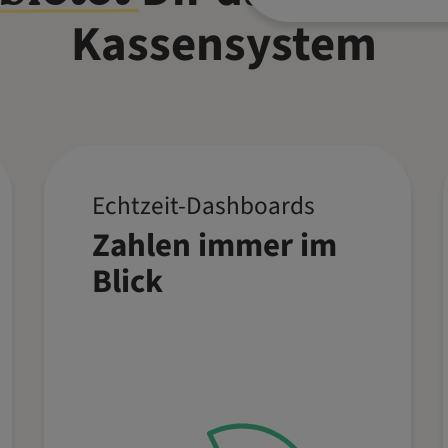
Kassensystem
Echtzeit-Dashboards
Behalte den Überblick
Zahlen immer im
über Umsätze,
Wareneinsätze und
Blick
Schichtdaten. Unsere
grafischen Dashboards
liefern Dir aktuelle
Einblicke und
unterstützen Dich bei