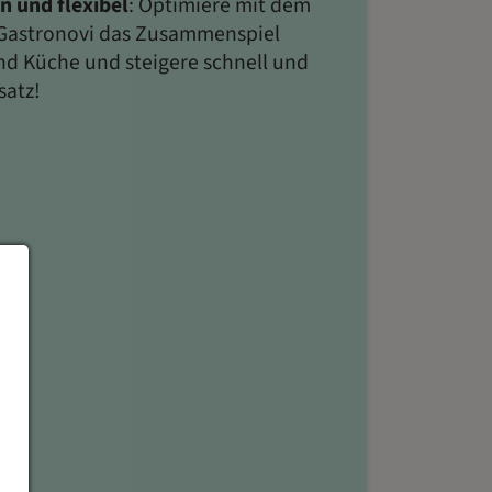
n und flexibel
: Optimiere mit dem
Gastronovi das Zusammenspiel
nd Küche und steigere schnell und
satz!