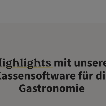
mit unser
ighlights
assensoftware für d
Gastronomie