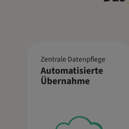
Zentrale Datenpflege
Spare Zeit mit zentral
Automatisierte
gepflegten Daten, die in
Echtzeit an allen
Übernahme
relevanten Stellen
verfügbar sind – vom
Menü bis zur
Tischbelegung. Perfekt
für alle Betriebe, vom