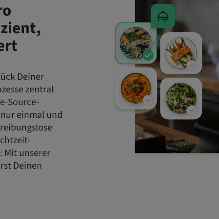
ro
zient,
iert
tück Deiner
ozesse zentral
le-Source-
 nur einmal und
r reibungslose
chtzeit-
: Mit unserer
erst Deinen