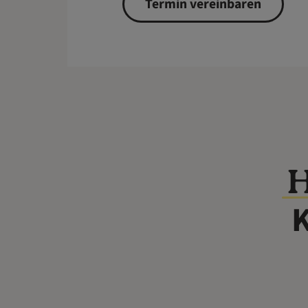
Termin vereinbaren
H
K