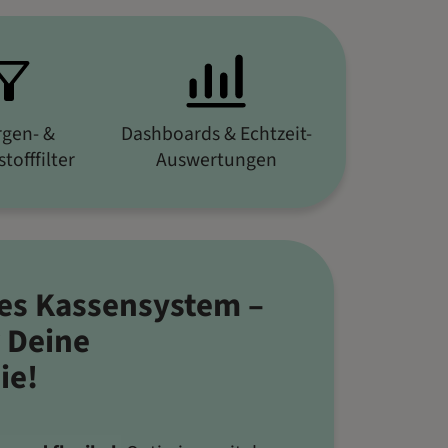
rgen- &
Dashboards & Echtzeit-
tofffilter
Auswertungen
ges Kassensystem –
r Deine
ie!