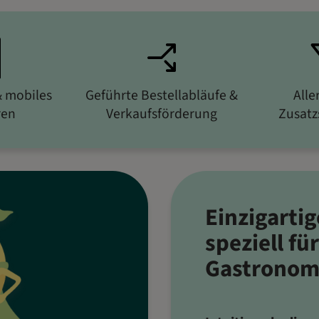
& mobiles
Geführte Bestellabläufe &
Alle
ren
Verkaufsförderung
Zusatzs
Einzigarti
speziell fü
Gastronom