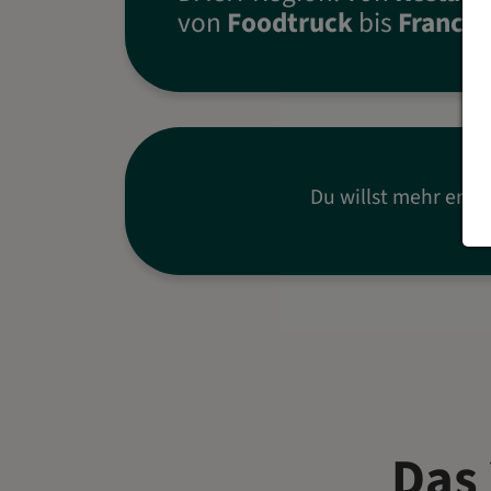
von
Foodtruck
bis
Franchi
Du willst mehr erfah
Das