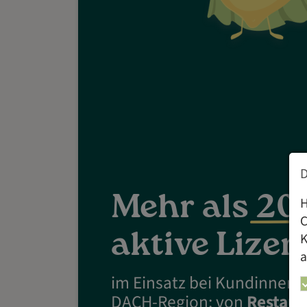
Mehr als
20
H
C
aktive Lize
K
a
im Einsatz bei Kundinnen 
DACH-Region: von
Restaur