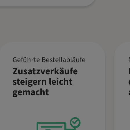
Geführte Bestellabläufe
Dank geführter
Zusatzverkäufe
Bestellabläufe vergisst
Dein Team nie wieder,
steigern leicht
Sonderwünsche oder
gemacht
Zusatzverkäufe
abzufragen. Das System
unterstützt automatisch
beim Up- und Cross-