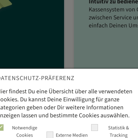
Intuitiv zu bediene
Kassensystem von 
zwischen Service u
einfach Deinen Um
DATENSCHUTZ-PRÄFERENZ
.000
ier findest Du eine Übersicht über alle verwendeten
ookies. Du kannst Deine Einwilligung für ganze
nzen
ategorien geben oder Dir weitere Informationen
nzeigen lassen und bestimmte Cookies auswählen.
& Kunden in der
Notwendige
Statistik &
ant
bis
Café
,
Cookies
Externe Medien
Tracking