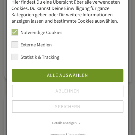
Hier findest Du eine Übersicht über alle verwendeten
Cookies. Du kannst Deine Einwilligung für ganze
Kategorien geben oder Dir weitere Informationen
anzeigen lassen und bestimmte Cookies auswählen.
Notwendige Cookies
Externe Medien
ZAGG (CH)
Statistik & Tracking
Luzern
25.–28.10.26
ALLE AUSWÄHLEN
ABLEHNEN
SPEICHERN
Details anzeigen
Impressum
|
Datenschutz