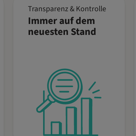
Transparenz & Kontrolle
Alle wichtigen
Immer auf dem
Kennzahlen wie
Umsatzberichte und
neuesten Stand
Arbeitszeiten sind in
Echtzeit verfügbar.
Behalte Dein Geschäft im
Blick, triff datenbasierte
Entscheidungen und
optimiere die tägliche
Arbeit mühelos.