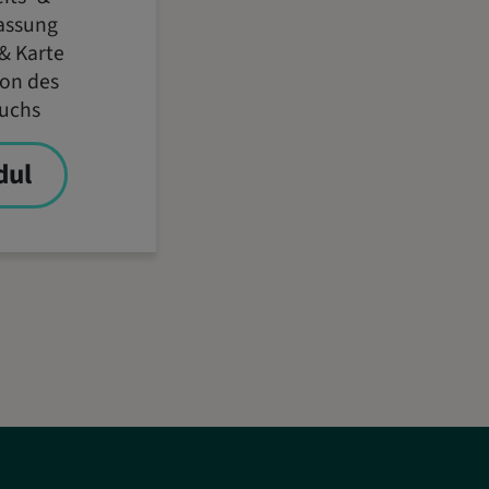
assung
 & Karte
on des
uchs
dul