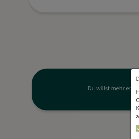
Du willst mehr erfah
H
C
K
a