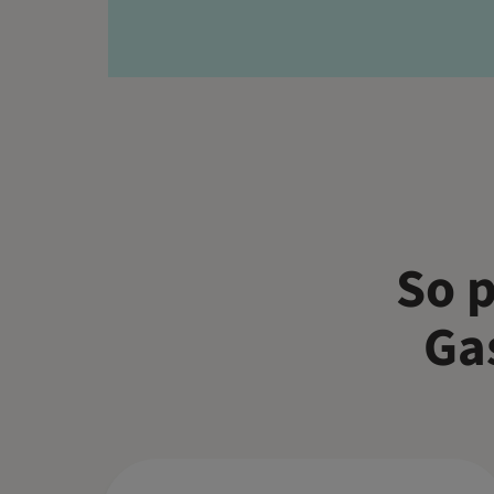
So p
Ga