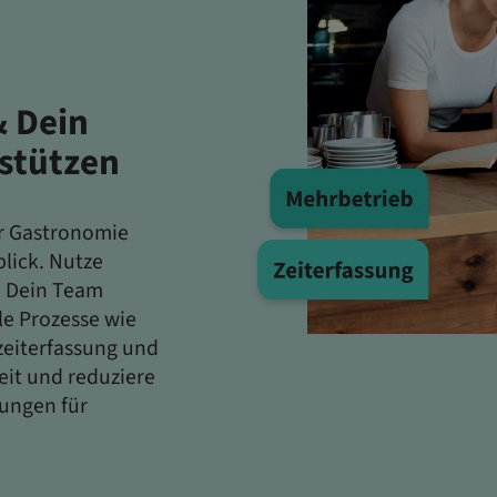
& Dein
rstützen
r Gastronomie
lick. Nutze
e Dein Team
le Prozesse wie
eiterfassung und
Zeit und reduziere
sungen für