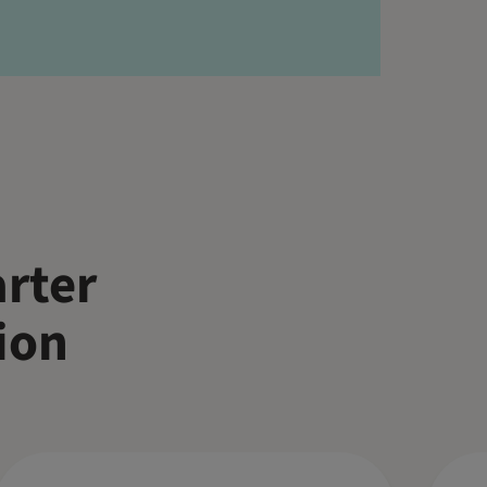
arter
ion