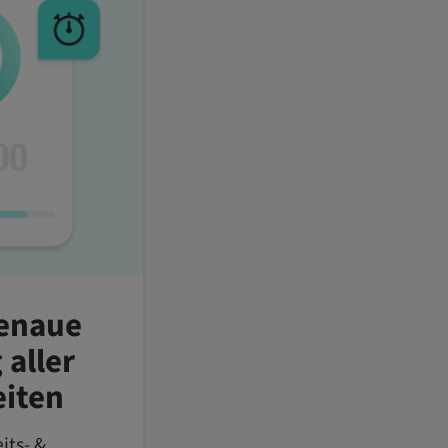
genaue
 aller
eiten
eits- &