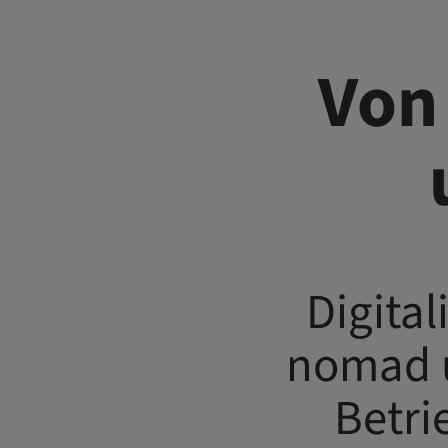
Von 
Digita
nomad 
Betri