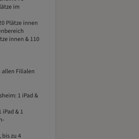
lätze im
0 Plätze innen
enbereich
tze innen & 110
allen Filialen
heim: 1 iPad &
 iPad & 1
n-
 bis zu 4