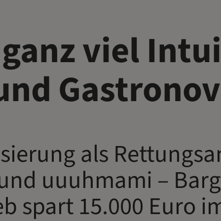
ganz viel Intu
und Gastronov
lisierung als Rettungsa
und uuuhmami – Barge
eb spart 15.000 Euro i