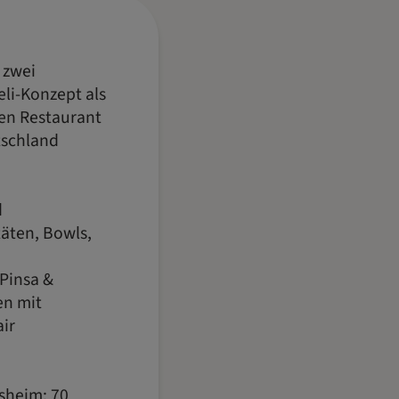
 zwei
eli-Konzept als
en Restaurant
tschland
d
täten, Bowls,
Pinsa &
en mit
air
heim: 70