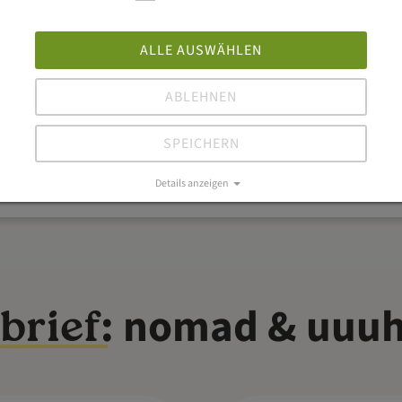
 mit der Anwendung und mit dem Support.
ALLE AUSWÄHLEN
Inhaber
ABLEHNEN
Ellis Osabutey
SPEICHERN
Details anzeigen
Impressum
|
Datenschutz
: nomad & uuu
brief