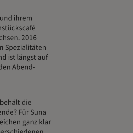
n und ihrem
ühstückscafé
chsen. 2016
 Spezialitäten
 ist längst auf
nden Abend-
n
behält die
ende? Für Suna
reichen ganz klar
 verschiedenen