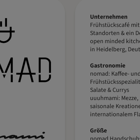
Unternehmen
Frühstückscafé mit
Standorten & ein D
open minded kitch
in Heidelberg, Deu
Gastronomie
nomad: Kaffee- un
Frühstücksspeziali
Salate & Currys
uuuhmami: Mezze, 
saisonale Kreation
internationalem Fl
Größe
nomad Handschuhs