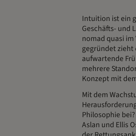
Intuition ist ei
Geschäfts- und L
nomad quasi im 
gegründet zieht
aufwartende Früh
mehrere Standor
Konzept mit d
Mit dem Wachstu
Herausforderung
Philosophie bei
Aslan und Ellis O
der Rettungsanke