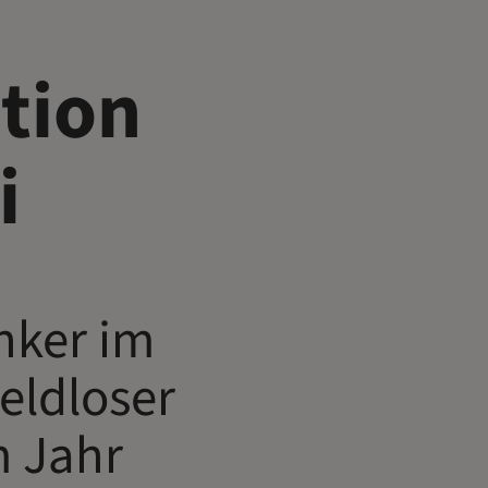
ition
i
nker im
ldloser
m Jahr