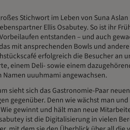
n großes Stichwort im Leben von Suna Asla
ebenspartner Ellis Osabutey. So ist ihr Fr
Vorbeilaufen entstanden – und auch gewa
 das mit ansprechenden Bowls und anderen
stückscafé erfolgreich die Besucher an und
te, einem Deli- sowie einem dazugehöre
em Namen uuuhmami angewachsen.
m sieht sich das Gastronomie-Paar neue
en gegenüber. Denn wie wächst man und 
? Wie gewinnt und hält man neue Mitarbeit
sabutey ist die Digitalisierung in vielen Be
r, mit dem sie den Überblick über all die