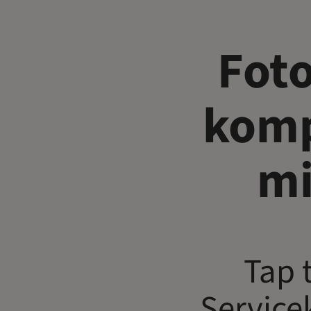
Foto
komp
mi
Tap 
Service