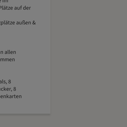
e im
lätze auf der
tzplätze außen &
n allen
sammen
ls, 8
cker, 8
denkarten