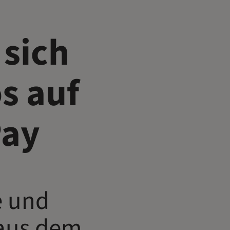
 sich
s auf
Pay
e und
 aus dem