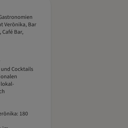
 Gastronomien
nt Verōnika, Bar
, Café Bar,
r
 und Cocktails
tionalen
lokal-
ch
erōnika: 180