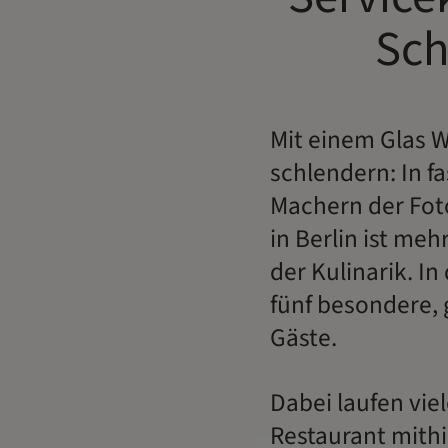
Sch
Mit einem Glas W
schlendern: In f
Machern der Fot
in Berlin ist meh
der Kulinarik. I
fünf besondere,
Gäste.
Dabei laufen vie
Restaurant mithil