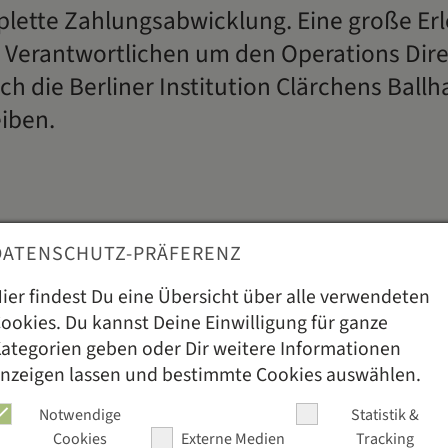
lette Zahlungsabwicklung. Eine große Erl
 Verantwortlichen um den Operations Dire
ch die Berliner Institution Clärchens Ballh
eiben.
DATENSCHUTZ-PRÄFERENZ
ganz klar, dass wir in der Fotografiska und auch im Clä
ier findest Du eine Übersicht über alle verwendeten
stronovi setzen. Ich habe bereits fünf Jahre Erfahrun
ookies. Du kannst Deine Einwilligung für ganze
Geschäftsführer und unser Executive-Chef haben zuvo
ategorien geben oder Dir weitere Informationen
e gearbeitet. Wir können mit dem Komplettpaket all 
nzeigen lassen und bestimmte Cookies auswählen.
en Bereiche abdecken und uns genau so aufstellen, wi
Notwendige
Statistik &
st der modulare Aufbau der Software sehr hilfreich un
Cookies
Externe Medien
Tracking