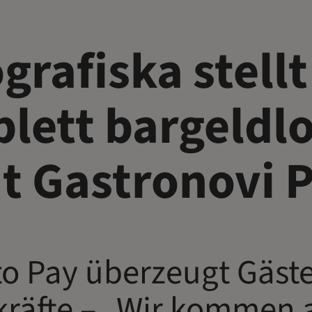
grafiska stellt
lett bargeldlo
t Gastronovi 
to Pay überzeugt Gäst
kräfte – „Wir kommen