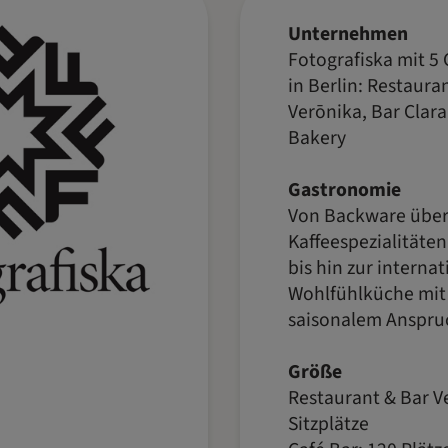
Unternehmen
Fotografiska mit 5
in Berlin: Restaura
Verōnika, Bar Clara
Bakery
Gastronomie
Von Backware übe
Kaffeespezialitäten
bis hin zur interna
Wohlfühlküche mit 
saisonalem Anspru
Größe
Restaurant & Bar V
Sitzplätze