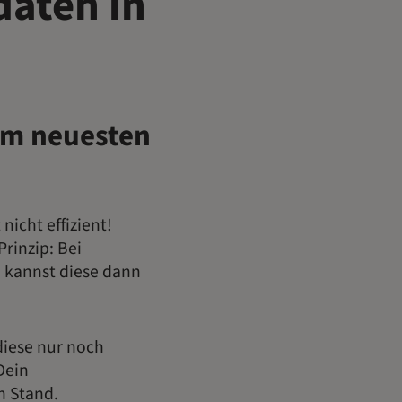
aten in
dem neuesten
nicht effizient!
rinzip: Bei
d kannst diese dann
diese nur noch
Dein
n Stand.