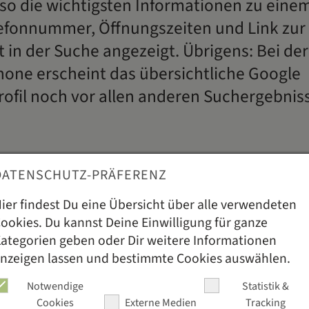
so die wichtigsten Informationen zu ein
lefonnummer, Öffnungszeiten und Link zur 
kt in der Suche angezeigt. Übrigens: Bei d
one erscheint das übersichtliche Google
fil noch vor allen anderen Suchergebnis
DATENSCHUTZ-PRÄFERENZ
liers aufgepasst! Für die meisten Gastronomiebetrieb
gle Unternehmensprofil. Das kann zum Verhängnis we
ier findest Du eine Übersicht über alle verwendeten
eren dort fehlerhafte Informationen über Dein Unter
ookies. Du kannst Deine Einwilligung für ganze
 Google Unternehmensprofil, um neue Gäste zu gewin
ategorien geben oder Dir weitere Informationen
 in die Hand.
nzeigen lassen und bestimmte Cookies auswählen.
Notwendige
Statistik &
t oft die Zeit, die Daten wie z. B. die Öffnungszeiten 
Cookies
Externe Medien
Tracking