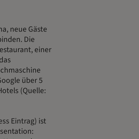
ema, neue Gäste
binden. Die
estaurant, einer
 das
Suchmaschine
Google über 5
otels (Quelle:
s Eintrag) ist
sentation: