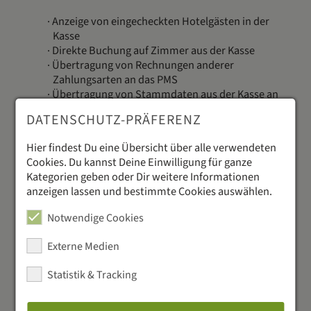
Anzeige von eingecheckten Hotelgästen in der
Kasse
Direkte Buchung auf Zimmer aus der Kasse
Übertragung von Rechnungen anderer
Zahlungsarten an das PMS
Übertragung von Stammdaten aus der Kasse an
das PMS (Zahlungsarten, Warengruppen,
DATENSCHUTZ-PRÄFERENZ
Artikel, Steuersätze, Servicekräfte,
Kostenstellen)
Hier findest Du eine Übersicht über alle verwendeten
Cookies. Du kannst Deine Einwilligung für ganze
Kategorien geben oder Dir weitere Informationen
Eine Schritt-für-Schritt-Anleitung zur Aktivierung &
anzeigen lassen und bestimmte Cookies auswählen.
Einrichtung der Schnittstelle findest Du in unserem
Support-Portal:
Hotelmanagementsoftware: SoftTec
Notwendige Cookies
Cloud
Externe Medien
Eine Übersicht über die Hotel-Schnittstellen findest
Du auf unserer Website:
Gastronovi Schnittstellen
.
Statistik & Tracking