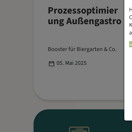
Prozessoptimier
H
C
ung Außengastro
K
a
Booster für Biergarten & Co.
Published
05. Mai 2025