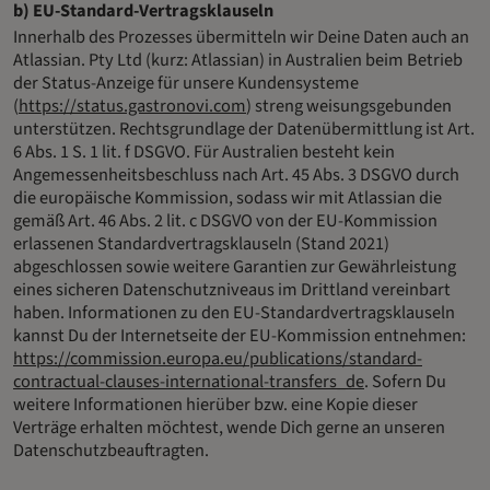
b) EU-Standard-Vertragsklauseln
Innerhalb des Prozesses übermitteln wir Deine Daten auch an
Atlassian. Pty Ltd (kurz: Atlassian) in Australien beim Betrieb
der Status-Anzeige für unsere Kundensysteme
(
https://status.gastronovi.com
) streng weisungsgebunden
unterstützen. Rechtsgrundlage der Datenübermittlung ist Art.
6 Abs. 1 S. 1 lit. f DSGVO. Für Australien besteht kein
Angemessenheitsbeschluss nach Art. 45 Abs. 3 DSGVO durch
die europäische Kommission, sodass wir mit Atlassian die
gemäß Art. 46 Abs. 2 lit. c DSGVO von der EU-Kommission
erlassenen Standardvertragsklauseln (Stand 2021)
abgeschlossen sowie weitere Garantien zur Gewährleistung
eines sicheren Datenschutzniveaus im Drittland vereinbart
haben. Informationen zu den EU-Standardvertragsklauseln
kannst Du der Internetseite der EU-Kommission entnehmen:
https://commission.europa.eu/publications/standard-
contractual-clauses-international-transfers_de
. Sofern Du
weitere Informationen hierüber bzw. eine Kopie dieser
Verträge erhalten möchtest, wende Dich gerne an unseren
Datenschutzbeauftragten.