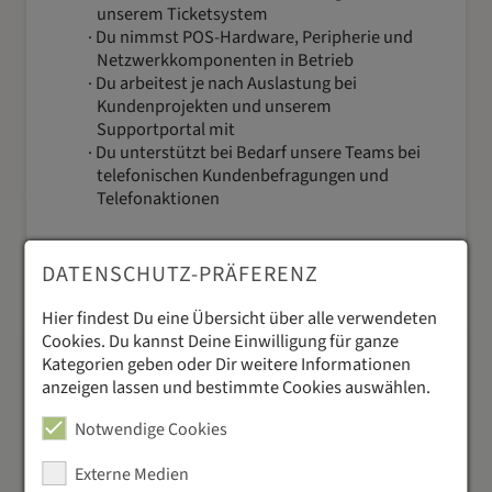
unserem Ticketsystem
Du nimmst POS-Hardware, Peripherie und
Netzwerkkomponenten in Betrieb
Du arbeitest je nach Auslastung bei
Kundenprojekten und unserem
Supportportal mit
Du unterstützt bei Bedarf unsere Teams bei
telefonischen Kundenbefragungen und
Telefonaktionen
DATENSCHUTZ-PRÄFERENZ
Hier findest Du eine Übersicht über alle verwendeten
Cookies. Du kannst Deine Einwilligung für ganze
Dein Profil
Kategorien geben oder Dir weitere Informationen
Du hast eine abgeschlossene Ausbildung als
anzeigen lassen und bestimmte Cookies auswählen.
FachinformatikerIn, IT Kaufmann/-frau oder
vergleichbare Berufserfahrung, alternativ
Notwendige Cookies
hast du bereits mehrjährige Erfahrung im
Bereich IT-Helpdesk
Externe Medien