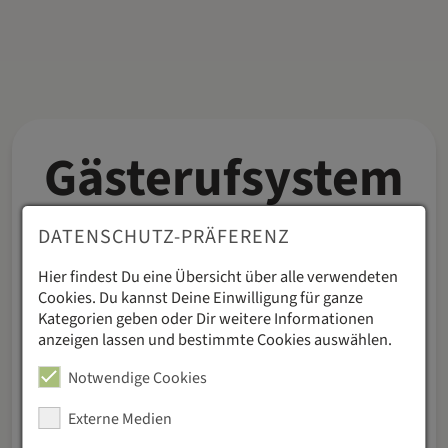
anzuzeigen
Datenschutz
|
Impressum
Gästerufsystem
– 3
DATENSCHUTZ-PRÄFERENZ
Konzeptideen
Hier findest Du eine Übersicht über alle verwendeten
Cookies. Du kannst Deine Einwilligung für ganze
Kategorien geben oder Dir weitere Informationen
anzeigen lassen und bestimmte Cookies auswählen.
Innovative Lösungen für
Notwendige Cookies
begeisternden Service
Externe Medien