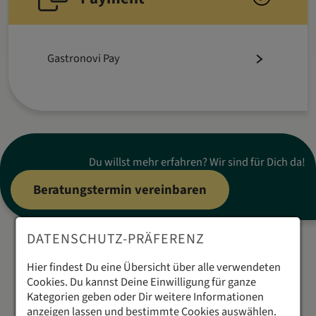
Gastronovi Pay
Du willst mehr erfahren? Wir sind für Dich da!
Beratungstermin vereinbaren
DATENSCHUTZ-PRÄFERENZ
Hier findest Du eine Übersicht über alle verwendeten
Über 7.700
Cookies. Du kannst Deine Einwilligung für ganze
Kategorien geben oder Dir weitere Informationen
Gastronomen
anzeigen lassen und bestimmte Cookies auswählen.